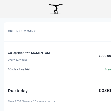
Go Upsidedown | Sign up
ORDER SUMMARY
Go Upsidedown MOMENTUM
€200.00
Every 52 weeks
10
-day free trial
Free
€0.00
Due today
Then
€200.00
every 52 weeks
after trial