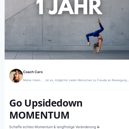
Coach Caro
Meine Vision… …ist es, möglichst vielen Menschen zu Freude an Bewegung
und somit einem nachhaltig gesunden Körper verhelfen. Ob durch
Handstand, Mobilitytraining oder Calisthenics – wichtig ist es den Spaß an
der Bewegung zu finden, den Körper auf unterschiedliche Weisen zu fordern
und dadurch besser kennen zu lernen! Qualifikationen B. Sc.
Go Upsidedown
Sportwissenschaften (TUM) M.Sc. Sportphysiologie & Sporttherapie (JLU)
Functional Training A Lizenz (Sportlereiakademie)
MOMENTUM
Schaffe echtes Momentum & langfristige Veränderung 💫